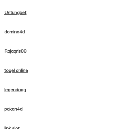
Untungbet
domino4d
Rajaqris88
togel online
legendaqq
pakan4d
link slot