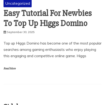
Uncategorized
Easy Tutorial For Newbies
To Top Up Higgs Domino
September 30, 2025
Top up Higgs Domino has become one of the most popular
searches among gaming enthusiasts who enjoy playing
this engaging and competitive online game. Higgs
Read More