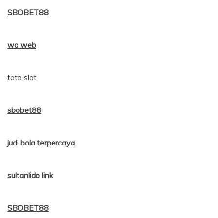
SBOBET88
wa web
toto slot
sbobet88
judi bola terpercaya
sultanlido link
SBOBET88