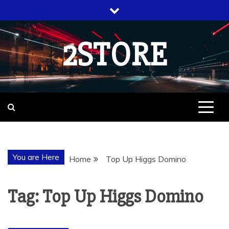
Skip
to
content
2STORE
You are Here
Home
Top Up Higgs Domino
Tag:
Top Up Higgs Domino