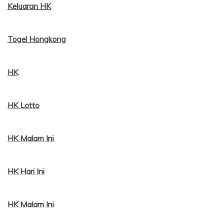
Keluaran HK
Togel Hongkong
HK
HK Lotto
HK Malam Ini
HK Hari Ini
HK Malam Ini