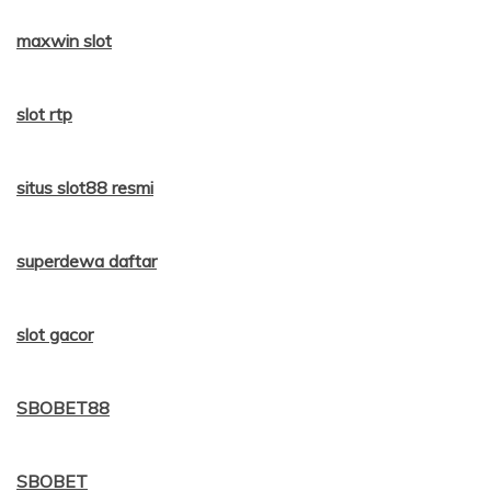
maxwin slot
slot rtp
situs slot88 resmi
superdewa daftar
slot gacor
SBOBET88
SBOBET