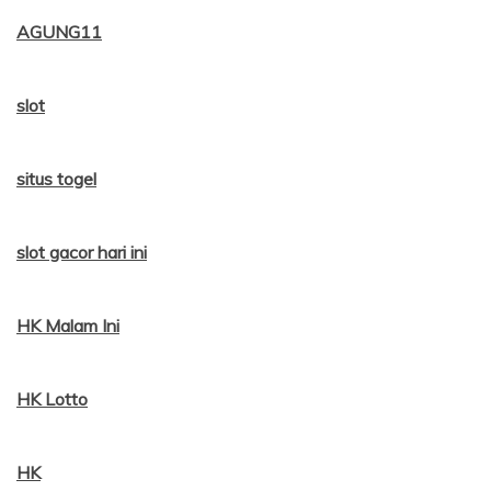
AGUNG11
slot
situs togel
slot gacor hari ini
HK Malam Ini
HK Lotto
HK