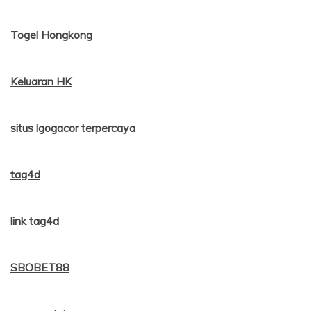
Togel Hongkong
Keluaran HK
situs lgogacor terpercaya
tag4d
link tag4d
SBOBET88