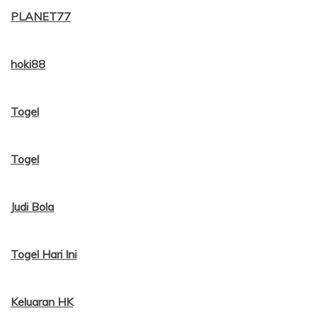
PLANET77
hoki88
Togel
Togel
Judi Bola
Togel Hari Ini
Keluaran HK