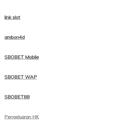
link slot
ambon4d
SBOBET Mobile
SBOBET WAP
SBOBET88
Pengeluaran HK