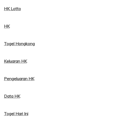
HK Lotto
HK
Togel Hongkong
Keluaran HK
Pengeluaran HK
Data HK
Togel Hari Ini