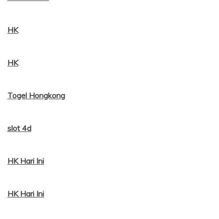
HK
HK
Togel Hongkong
slot 4d
HK Hari Ini
HK Hari Ini