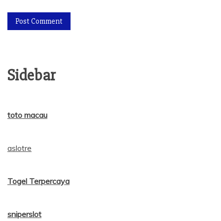
Sidebar
toto macau
aslotre
Togel Terpercaya
sniperslot