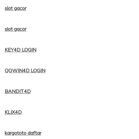
slot gacor
slot gacor
KEY4D LOGIN
QQWIN4D LOGIN
BANDIT4D
KLIX4D
kargototo daftar