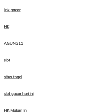
link gacor
HK
AGUNG11
slot
situs togel
slot gacor hari ini
HK Malam Ini