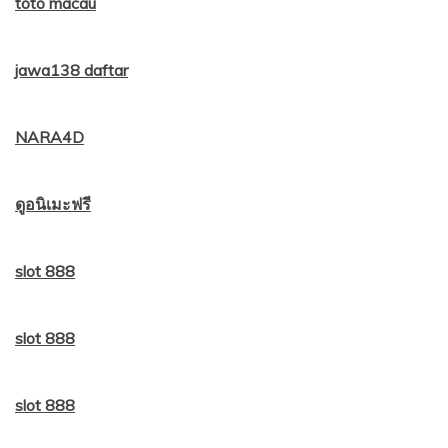
toto macau
jawa138 daftar
NARA4D
ดูอนิเมะฟรี
slot 888
slot 888
slot 888