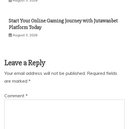
August 3, 2026
Start Your Online Gaming Journey with Jutawanbet
Platform Today
August 3, 2026
Leave a Reply
Your email address will not be published.
Required fields
are marked
*
Comment
*