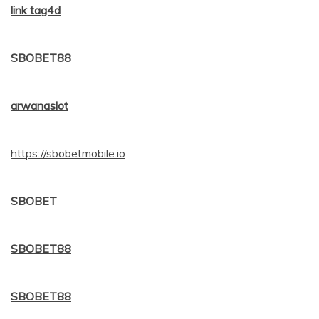
link tag4d
SBOBET88
arwanaslot
https://sbobetmobile.io
SBOBET
SBOBET88
SBOBET88