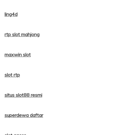
ling4d
rtp slot mahjong
maxwin slot
slot rtp
situs slot88 resmi
superdewa daftar