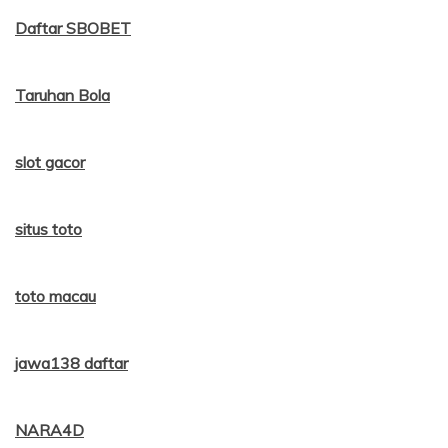
Daftar SBOBET
Taruhan Bola
slot gacor
situs toto
toto macau
jawa138 daftar
NARA4D