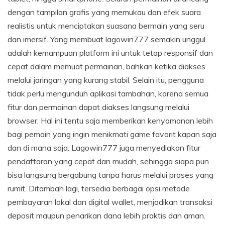
dengan tampilan grafis yang memukau dan efek suara
realistis untuk menciptakan suasana bermain yang seru
dan imersif. Yang membuat lagowin777 semakin unggul
adalah kemampuan platform ini untuk tetap responsif dan
cepat dalam memuat permainan, bahkan ketika diakses
melalui jaringan yang kurang stabil. Selain itu, pengguna
tidak perlu mengunduh aplikasi tambahan, karena semua
fitur dan permainan dapat diakses langsung melalui
browser. Hal ini tentu saja memberikan kenyamanan lebih
bagi pemain yang ingin menikmati game favorit kapan saja
dan di mana saja. Lagowin777 juga menyediakan fitur
pendaftaran yang cepat dan mudah, sehingga siapa pun
bisa langsung bergabung tanpa harus melalui proses yang
rumit. Ditambah lagi, tersedia berbagai opsi metode
pembayaran lokal dan digital wallet, menjadikan transaksi
deposit maupun penarikan dana lebih praktis dan aman.