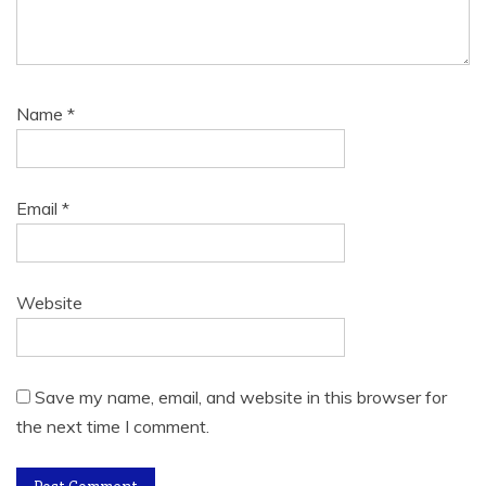
Name
*
Email
*
Website
Save my name, email, and website in this browser for
the next time I comment.