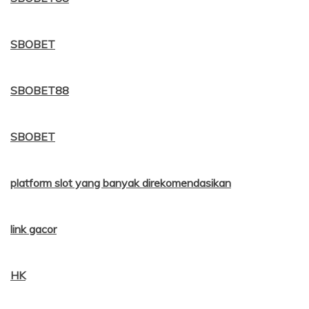
SBOBET
SBOBET88
SBOBET
platform slot yang banyak direkomendasikan
link gacor
HK