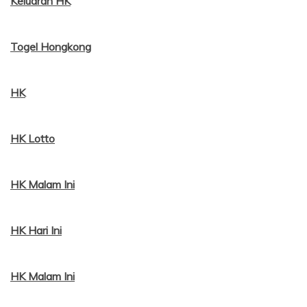
Keluaran HK
Togel Hongkong
HK
HK Lotto
HK Malam Ini
HK Hari Ini
HK Malam Ini