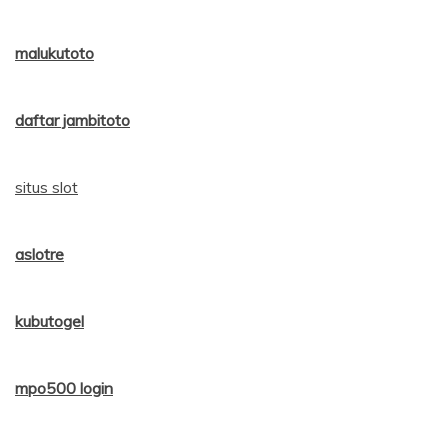
malukutoto
daftar jambitoto
situs slot
aslotre
kubutogel
mpo500 login