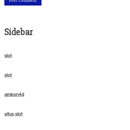
Sidebar
slot
slot
ambon4d
situs slot