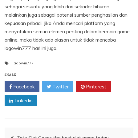
sebagai sesuatu yang lebih dari sekadar hiburan,
melainkan juga sebagai potensi sumber penghasilan dan
kepuasan pribadi. Jika Anda mencari platform yang
menyatukan semua elemen penting dalam bermain game
online, maka tidak ada alasan untuk tidak mencoba
lagowin777 hari ini juga.
lagowin777
SHARE
Facebook
Twitter
Pinterest
Linkedin
Post
Toto Slot Gacor: the best slot game today