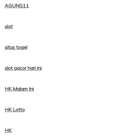
AGUNG11
slot
situs togel
slot gacor hari ini
HK Malam Ini
HK Lotto
HK