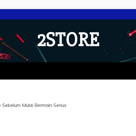
2STORE
e Sebelum Mulai Bermain Serius