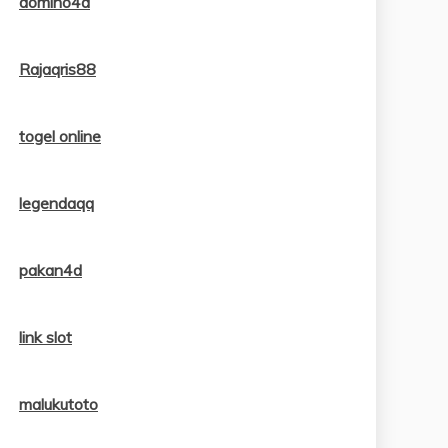
domino4d
Rajaqris88
togel online
legendaqq
pakan4d
link slot
malukutoto