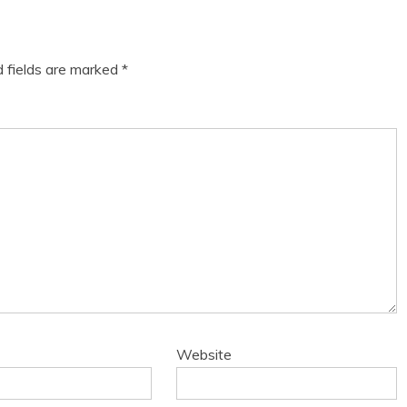
d fields are marked
*
Website