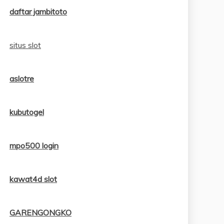
daftar jambitoto
situs slot
aslotre
kubutogel
mpo500 login
kawat4d slot
GARENGONGKO