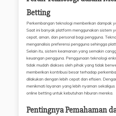
Betting
Perkembangan teknologi memberikan dampak yang
Saat ini banyak platform menggunakan sistem 
cepat, aman, dan personal bagi pengguna. Tekn
menganalisis preferensi pengguna sehingga pla
Selain itu, sistem keamanan yang semakin canggi
keuangan pengguna. Penggunaan teknologi enkr
tidak mudah diakses oleh pihak yang tidak berw
memberikan kontribusi besar terhadap perkemba
dilakukan dengan lebih cepat dan efisien. Denga
menikmati layanan yang lebih nyaman sekaligus 
online betting untuk kebutuhan hiburan mereka.
Pentingnya Pemahaman dan