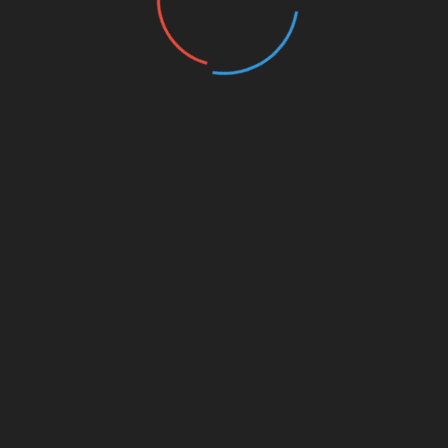
slot
Daftar SBOBET
Taruhan Bola
slot gacor
situs toto
toto macau
jawa138 daftar