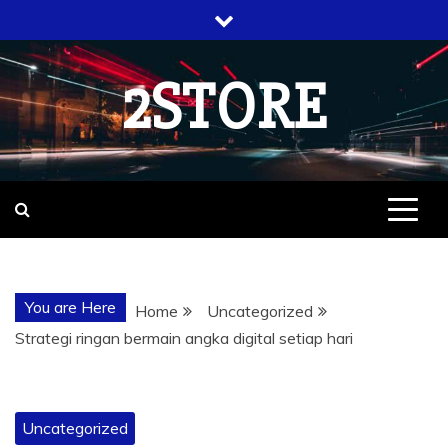
Skip
to
content
2STORE
You are Here
Home
Uncategorized
Strategi ringan bermain angka digital setiap hari
Uncategorized