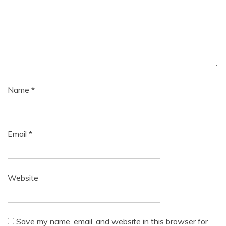
Name
*
Email
*
Website
Save my name, email, and website in this browser for