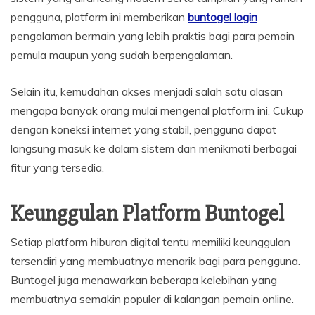
pengguna, platform ini memberikan
buntogel login
pengalaman bermain yang lebih praktis bagi para pemain
pemula maupun yang sudah berpengalaman.
Selain itu, kemudahan akses menjadi salah satu alasan
mengapa banyak orang mulai mengenal platform ini. Cukup
dengan koneksi internet yang stabil, pengguna dapat
langsung masuk ke dalam sistem dan menikmati berbagai
fitur yang tersedia.
Keunggulan Platform Buntogel
Setiap platform hiburan digital tentu memiliki keunggulan
tersendiri yang membuatnya menarik bagi para pengguna.
Buntogel juga menawarkan beberapa kelebihan yang
membuatnya semakin populer di kalangan pemain online.