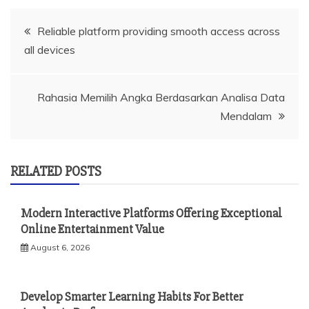
Post
Reliable platform providing smooth access across
all devices
navigation
Rahasia Memilih Angka Berdasarkan Analisa Data
Mendalam
RELATED POSTS
Modern Interactive Platforms Offering Exceptional
Online Entertainment Value
August 6, 2026
Develop Smarter Learning Habits For Better