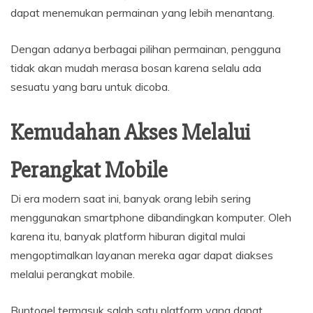
dapat menemukan permainan yang lebih menantang.
Dengan adanya berbagai pilihan permainan, pengguna
tidak akan mudah merasa bosan karena selalu ada
sesuatu yang baru untuk dicoba.
Kemudahan Akses Melalui
Perangkat Mobile
Di era modern saat ini, banyak orang lebih sering
menggunakan smartphone dibandingkan komputer. Oleh
karena itu, banyak platform hiburan digital mulai
mengoptimalkan layanan mereka agar dapat diakses
melalui perangkat mobile.
Buntogel termasuk salah satu platform yang dapat