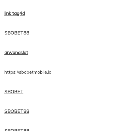
link tag4d
SBOBET88
arwanaslot
https://sbobetmobile.io
SBOBET
SBOBET88
SBOBET88