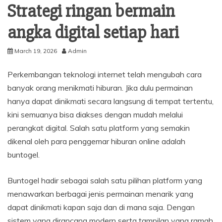
Strategi ringan bermain
angka digital setiap hari
March 19, 2026
Admin
Perkembangan teknologi internet telah mengubah cara
banyak orang menikmati hiburan. Jika dulu permainan
hanya dapat dinikmati secara langsung di tempat tertentu,
kini semuanya bisa diakses dengan mudah melalui
perangkat digital. Salah satu platform yang semakin
dikenal oleh para penggemar hiburan online adalah
buntogel.
Buntogel hadir sebagai salah satu pilihan platform yang
menawarkan berbagai jenis permainan menarik yang
dapat dinikmati kapan saja dan di mana saja. Dengan
sistem yang dirancang modern serta tampilan yang ramah