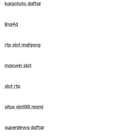
kargototo daftar
ling4d
rtp slot mahjong
maxwin slot
slot rtp
situs slot88 resmi
superdewa daftar