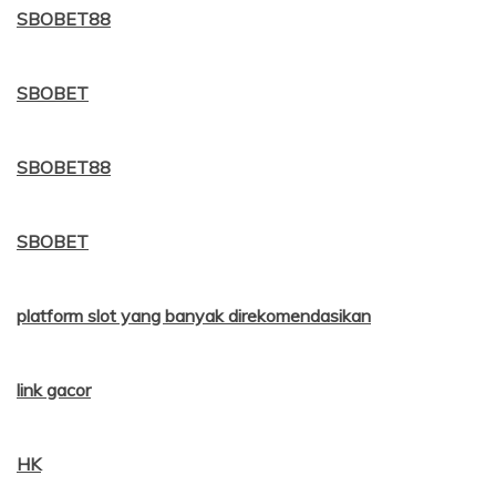
SBOBET88
SBOBET
SBOBET88
SBOBET
platform slot yang banyak direkomendasikan
link gacor
HK