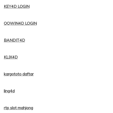
KEY4D LOGIN
QQWIN4D LOGIN
BANDIT4D
KLIX4D
kargototo daftar
ling4d
rtp slot mahjong