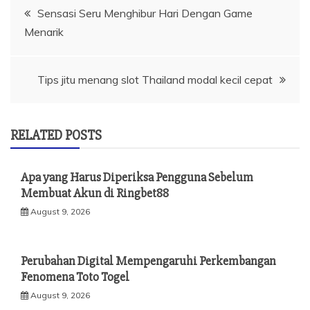
Post
Sensasi Seru Menghibur Hari Dengan Game
Menarik
navigation
Tips jitu menang slot Thailand modal kecil cepat
RELATED POSTS
Apa yang Harus Diperiksa Pengguna Sebelum
Membuat Akun di Ringbet88
August 9, 2026
Perubahan Digital Mempengaruhi Perkembangan
Fenomena Toto Togel
August 9, 2026