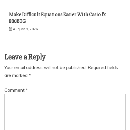
Make Difficult Equations Easier With Casio fx
880BTG
August 9, 2026
Leave a Reply
Your email address will not be published.
Required fields
are marked
*
Comment
*