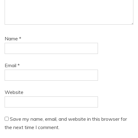
Name
*
Email
*
Website
Save my name, email, and website in this browser for
the next time I comment.