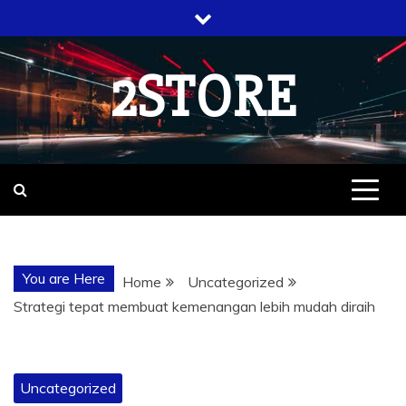
Skip
to
content
2STORE
You are Here
Home
Uncategorized
Strategi tepat membuat kemenangan lebih mudah diraih
Uncategorized