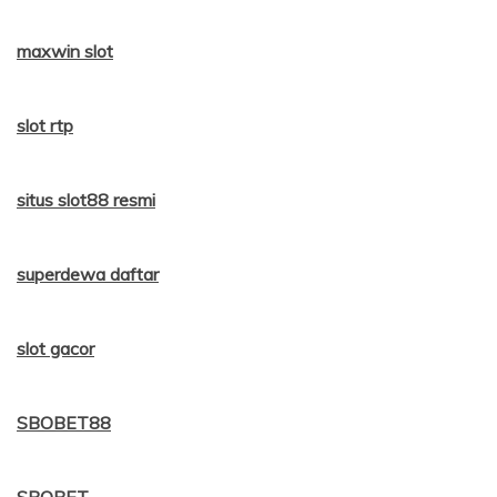
maxwin slot
slot rtp
situs slot88 resmi
superdewa daftar
slot gacor
SBOBET88