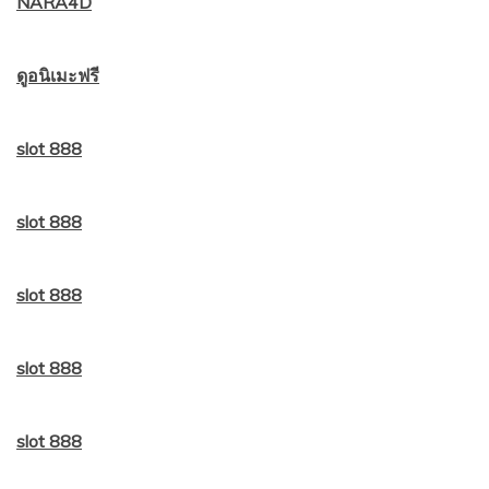
NARA4D
ดูอนิเมะฟรี
slot 888
slot 888
slot 888
slot 888
slot 888