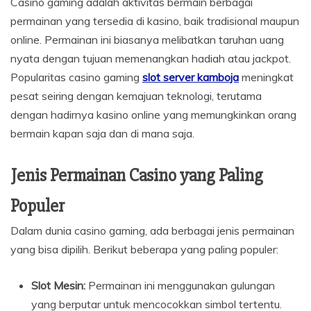
Casino gaming adalah aktivitas bermain berbagai
permainan yang tersedia di kasino, baik tradisional maupun
online. Permainan ini biasanya melibatkan taruhan uang
nyata dengan tujuan memenangkan hadiah atau jackpot.
Popularitas casino gaming
slot server kamboja
meningkat
pesat seiring dengan kemajuan teknologi, terutama
dengan hadirnya kasino online yang memungkinkan orang
bermain kapan saja dan di mana saja.
Jenis Permainan Casino yang Paling
Populer
Dalam dunia casino gaming, ada berbagai jenis permainan
yang bisa dipilih. Berikut beberapa yang paling populer:
Slot Mesin:
Permainan ini menggunakan gulungan
yang berputar untuk mencocokkan simbol tertentu.