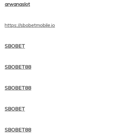
arwanaslot
https://sbobetmobile.io
SBOBET
SBOBET88
SBOBET88
SBOBET
SBOBET88