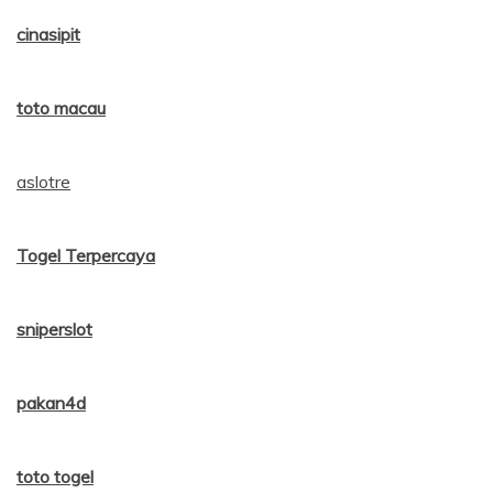
cinasipit
toto macau
aslotre
Togel Terpercaya
sniperslot
pakan4d
toto togel