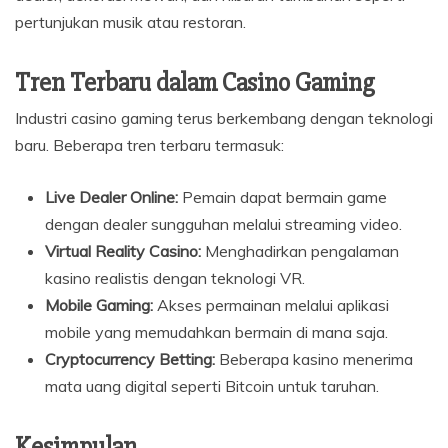
pertunjukan musik atau restoran.
Tren Terbaru dalam Casino Gaming
Industri casino gaming terus berkembang dengan teknologi
baru. Beberapa tren terbaru termasuk:
Live Dealer Online:
Pemain dapat bermain game
dengan dealer sungguhan melalui streaming video.
Virtual Reality Casino:
Menghadirkan pengalaman
kasino realistis dengan teknologi VR.
Mobile Gaming:
Akses permainan melalui aplikasi
mobile yang memudahkan bermain di mana saja.
Cryptocurrency Betting:
Beberapa kasino menerima
mata uang digital seperti Bitcoin untuk taruhan.
Kesimpulan