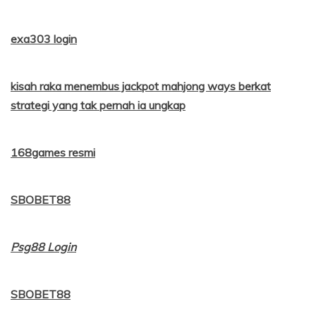
exa303 login
kisah raka menembus jackpot mahjong ways berkat
strategi yang tak pernah ia ungkap
168games resmi
SBOBET88
Psg88 Login
SBOBET88