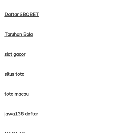
Daftar SBOBET
Taruhan Bola
slot gacor
situs toto
toto macau
jawa138 daftar