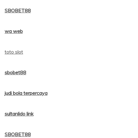
SBOBET88
wa web
toto slot
sbobet88
judi bola terpercaya
sultanlido link
SBOBET88