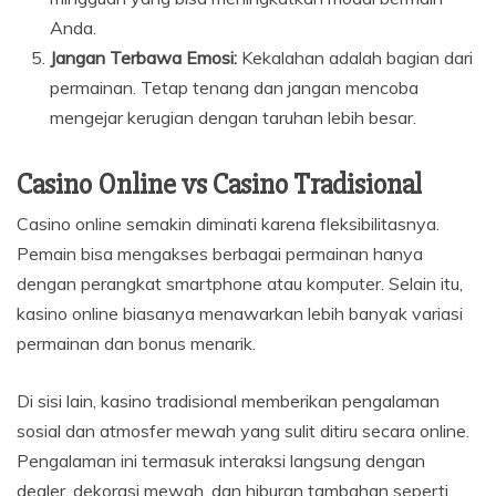
Anda.
Jangan Terbawa Emosi:
Kekalahan adalah bagian dari
permainan. Tetap tenang dan jangan mencoba
mengejar kerugian dengan taruhan lebih besar.
Casino Online vs Casino Tradisional
Casino online semakin diminati karena fleksibilitasnya.
Pemain bisa mengakses berbagai permainan hanya
dengan perangkat smartphone atau komputer. Selain itu,
kasino online biasanya menawarkan lebih banyak variasi
permainan dan bonus menarik.
Di sisi lain, kasino tradisional memberikan pengalaman
sosial dan atmosfer mewah yang sulit ditiru secara online.
Pengalaman ini termasuk interaksi langsung dengan
dealer, dekorasi mewah, dan hiburan tambahan seperti