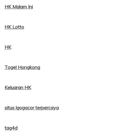
HK Malam Ini
HK Lotto
HK
Togel Hongkong
Keluaran HK
situs lgogacor terpercaya
tag4d