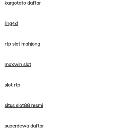
kargototo daftar
ling4d
rtp slot mahjong
maxwin slot
slot rtp
situs slot88 resmi
superdewa daftar