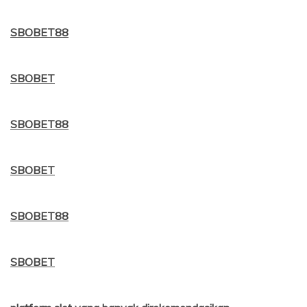
SBOBET88
SBOBET
SBOBET88
SBOBET
SBOBET88
SBOBET