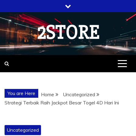
Skip
to
content
2STORE
You are Here
Home
Uncategorized
Strategi Terbaik Raih Jackpot Besar Togel 4D Hari Ini
Uncategorized