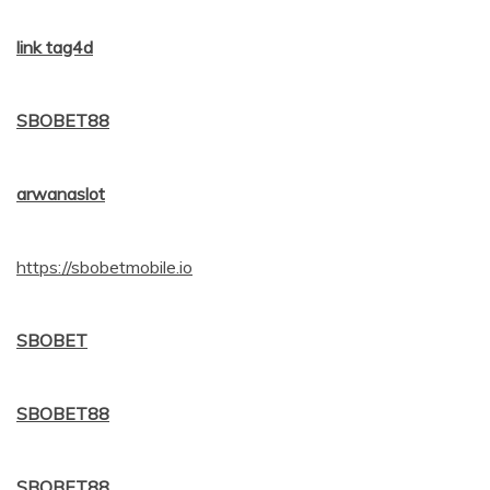
link tag4d
SBOBET88
arwanaslot
https://sbobetmobile.io
SBOBET
SBOBET88
SBOBET88