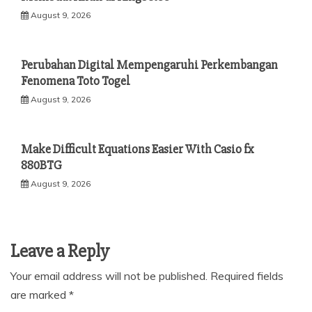
August 9, 2026
Perubahan Digital Mempengaruhi Perkembangan
Fenomena Toto Togel
August 9, 2026
Make Difficult Equations Easier With Casio fx
880BTG
August 9, 2026
Leave a Reply
Your email address will not be published.
Required fields
are marked
*