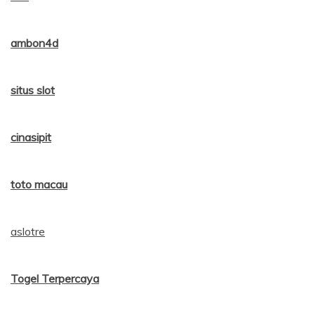
ambon4d
situs slot
cinasipit
toto macau
aslotre
Togel Terpercaya