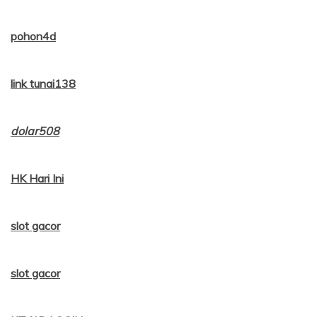
pohon4d
link tunai138
dolar508
HK Hari Ini
slot gacor
slot gacor