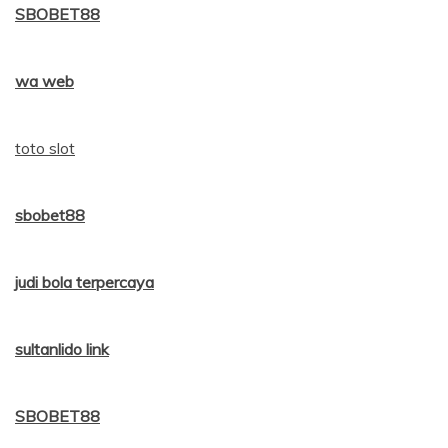
SBOBET88
wa web
toto slot
sbobet88
judi bola terpercaya
sultanlido link
SBOBET88