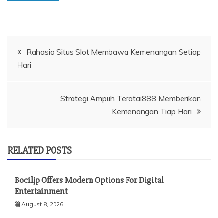
Post
Rahasia Situs Slot Membawa Kemenangan Setiap
Hari
navigation
Strategi Ampuh Teratai888 Memberikan
Kemenangan Tiap Hari
RELATED POSTS
Bociljp Offers Modern Options For Digital
Entertainment
August 8, 2026