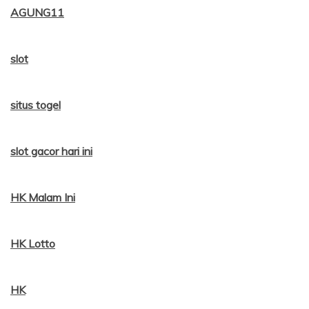
AGUNG11
slot
situs togel
slot gacor hari ini
HK Malam Ini
HK Lotto
HK