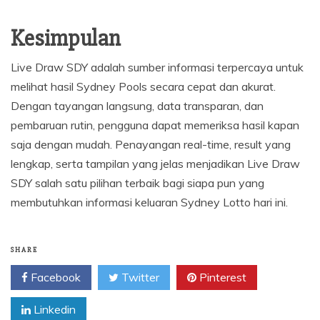
Kesimpulan
Live Draw SDY adalah sumber informasi terpercaya untuk
melihat hasil Sydney Pools secara cepat dan akurat.
Dengan tayangan langsung, data transparan, dan
pembaruan rutin, pengguna dapat memeriksa hasil kapan
saja dengan mudah. Penayangan real-time, result yang
lengkap, serta tampilan yang jelas menjadikan Live Draw
SDY salah satu pilihan terbaik bagi siapa pun yang
membutuhkan informasi keluaran Sydney Lotto hari ini.
SHARE
Facebook
Twitter
Pinterest
Linkedin