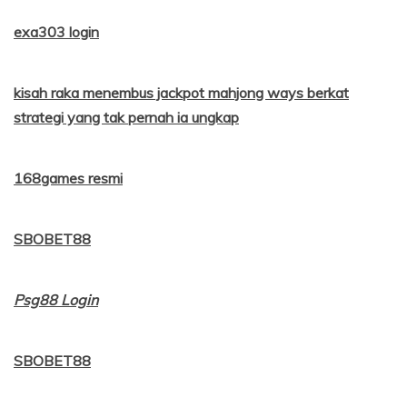
exa303 login
kisah raka menembus jackpot mahjong ways berkat
strategi yang tak pernah ia ungkap
168games resmi
SBOBET88
Psg88 Login
SBOBET88