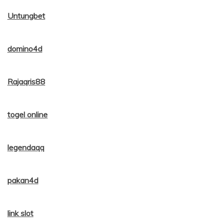
Untungbet
domino4d
Rajaqris88
togel online
legendaqq
pakan4d
link slot