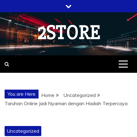
Skip
to
content
2STORE
You are Here
Home
Uncategorized
Taruhan Online Jadi Nyaman dengan Hadiah Terpercaya
Uncategorized