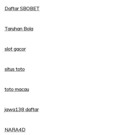
Daftar SBOBET
Taruhan Bola
slot gacor
situs toto
toto macau
jawa138 daftar
NARA4D