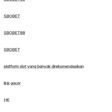
SBOBET
SBOBET88
SBOBET
platform slot yang banyak direkomendasikan
link gacor
HK