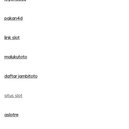
pakan4d
link slot
malukutoto
daftar jambitoto
situs slot
aslotre