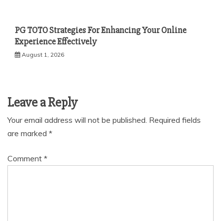
PG TOTO Strategies For Enhancing Your Online
Experience Effectively
August 1, 2026
Leave a Reply
Your email address will not be published.
Required fields
are marked
*
Comment
*