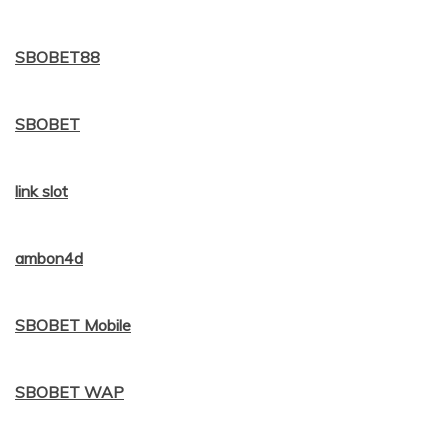
SBOBET88
SBOBET
link slot
ambon4d
SBOBET Mobile
SBOBET WAP