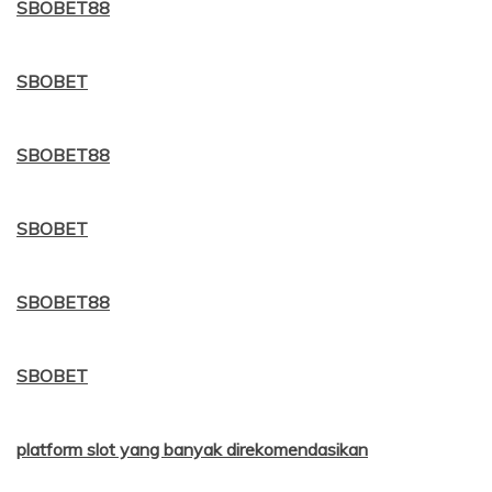
SBOBET88
SBOBET
SBOBET88
SBOBET
SBOBET88
SBOBET
platform slot yang banyak direkomendasikan