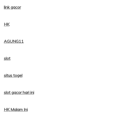
link gacor
HK
AGUNG11
slot
situs togel
slot gacor hari ini
HK Malam Ini