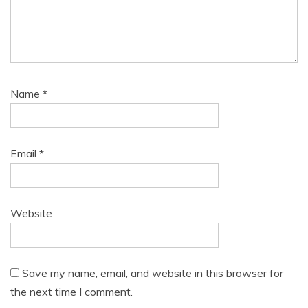
Name
*
Email
*
Website
Save my name, email, and website in this browser for
the next time I comment.