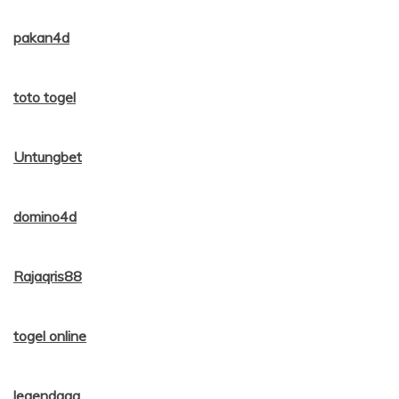
pakan4d
toto togel
Untungbet
domino4d
Rajaqris88
togel online
legendaqq