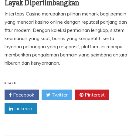
Layak Dipertimbangkan
Intertops Casino merupakan pilihan menarik bagi pemain
yang mencari kasino online dengan reputasi panjang dan
fitur modern. Dengan koleksi permainan lengkap, sistem
keamanan yang kuat, bonus yang kompetitif, serta
layanan pelanggan yang responsif, platform ini mampu
memberikan pengalaman bermain yang seimbang antara
hiburan dan kenyamanan.
SHARE
Facebook
Twitter
Pinterest
Linkedin