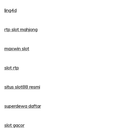
ling4d
rtp slot mahjong
maxwin slot
slot rtp
situs slot88 resmi
superdewa daftar
slot gacor