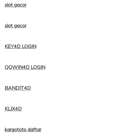
slot gacor
slot gacor
KEY4D LOGIN
QQWIN4D LOGIN
BANDIT4D
KLIX4D
kargototo daftar