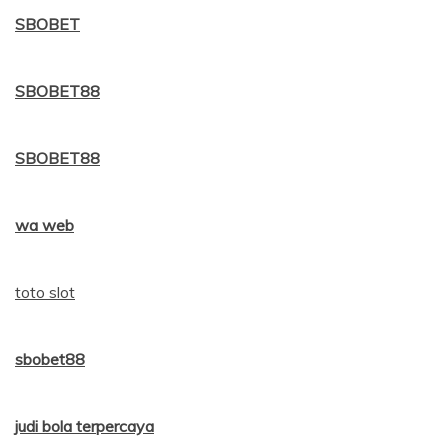
SBOBET
SBOBET88
SBOBET88
wa web
toto slot
sbobet88
judi bola terpercaya