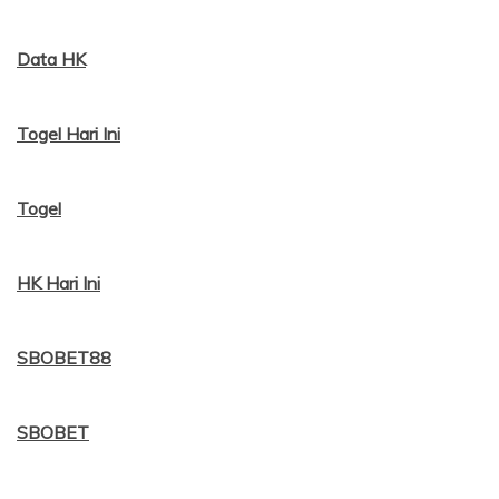
Data HK
Togel Hari Ini
Togel
HK Hari Ini
SBOBET88
SBOBET