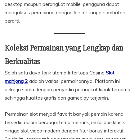
desktop maupun perangkat mobile, pengguna dapat
mengakses permainan dengan lancar tanpa hambatan
berarti.
Koleksi Permainan yang Lengkap dan
Berkualitas
Salah satu daya tarik utama Intertops Casino
Slot
mahjong 2
adalah variasi permainannya. Platform ini
bekerja sama dengan penyedia perangkat lunak ternama,
sehingga kualitas grafis dan gameplay terjamin.
Permainan slot menjadi favorit banyak pemain karena
tersedia dalam berbagai tema menarik, mulai dari klasik
hingga slot video modern dengan fitur bonus interaktif.