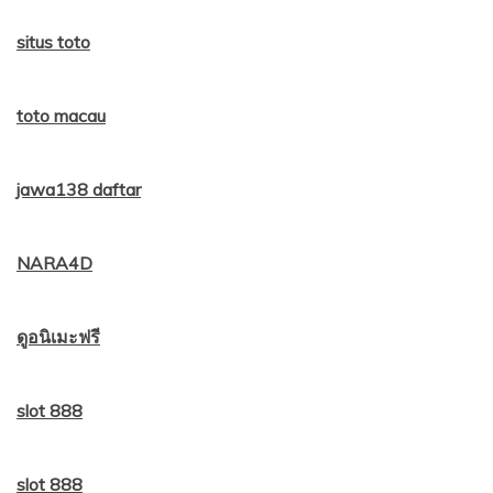
situs toto
toto macau
jawa138 daftar
NARA4D
ดูอนิเมะฟรี
slot 888
slot 888