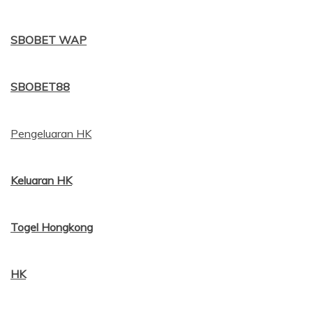
SBOBET WAP
SBOBET88
Pengeluaran HK
Keluaran HK
Togel Hongkong
HK