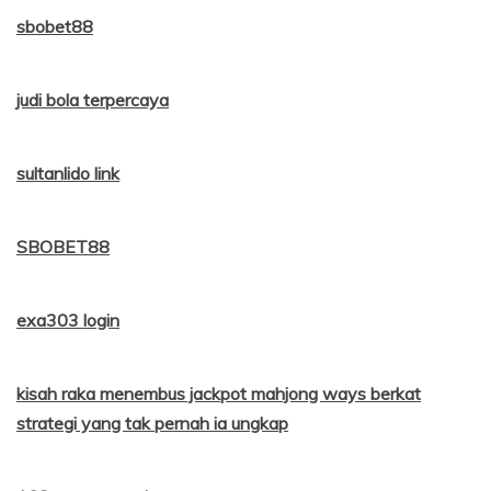
sbobet88
judi bola terpercaya
sultanlido link
SBOBET88
exa303 login
kisah raka menembus jackpot mahjong ways berkat
strategi yang tak pernah ia ungkap