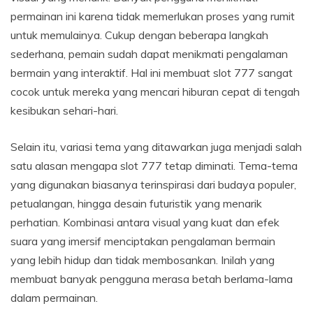
permainan ini karena tidak memerlukan proses yang rumit
untuk memulainya. Cukup dengan beberapa langkah
sederhana, pemain sudah dapat menikmati pengalaman
bermain yang interaktif. Hal ini membuat slot 777 sangat
cocok untuk mereka yang mencari hiburan cepat di tengah
kesibukan sehari-hari.
Selain itu, variasi tema yang ditawarkan juga menjadi salah
satu alasan mengapa slot 777 tetap diminati. Tema-tema
yang digunakan biasanya terinspirasi dari budaya populer,
petualangan, hingga desain futuristik yang menarik
perhatian. Kombinasi antara visual yang kuat dan efek
suara yang imersif menciptakan pengalaman bermain
yang lebih hidup dan tidak membosankan. Inilah yang
membuat banyak pengguna merasa betah berlama-lama
dalam permainan.