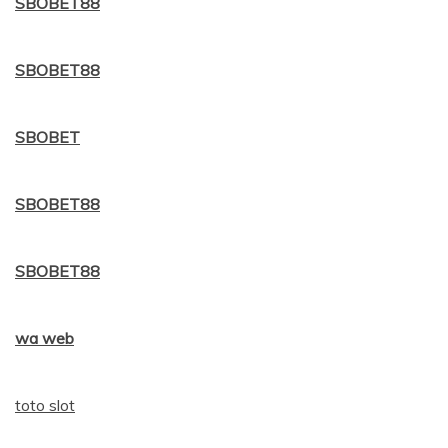
SBOBET88
SBOBET88
SBOBET
SBOBET88
SBOBET88
wa web
toto slot