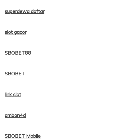
superdewa daftar
slot gacor
SBOBET88
SBOBET
link slot
ambon4d
SBOBET Mobile