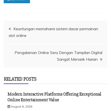
Post
Keuntungan memahami sistem dasar permainan
slot online
navigation
Pengalaman Online Seru Dengan Tampilan Digital
Sangat Menarik Harian
RELATED POSTS
Modern Interactive Platforms Offering Exceptional
Online Entertainment Value
August 6, 2026