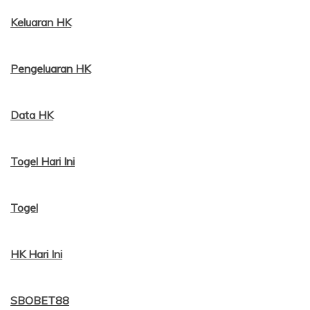
Keluaran HK
Pengeluaran HK
Data HK
Togel Hari Ini
Togel
HK Hari Ini
SBOBET88