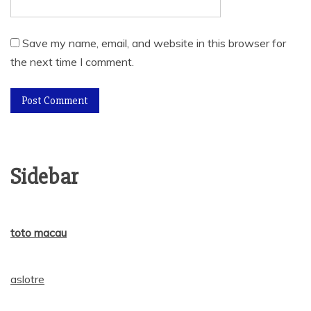
Save my name, email, and website in this browser for
the next time I comment.
Sidebar
toto macau
aslotre