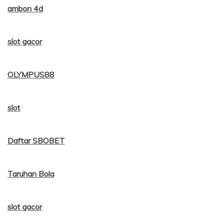
ambon 4d
slot gacor
OLYMPUS88
slot
Daftar SBOBET
Taruhan Bola
slot gacor