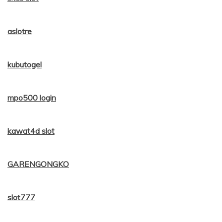
aslotre
kubutogel
mpo500 login
kawat4d slot
GARENGONGKO
slot777