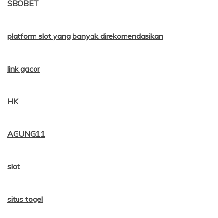
SBOBET
platform slot yang banyak direkomendasikan
link gacor
HK
AGUNG11
slot
situs togel