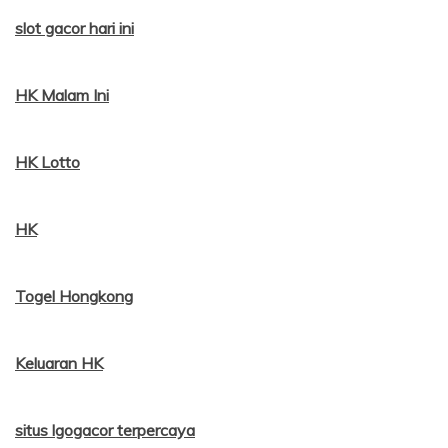
slot gacor hari ini
HK Malam Ini
HK Lotto
HK
Togel Hongkong
Keluaran HK
situs lgogacor terpercaya