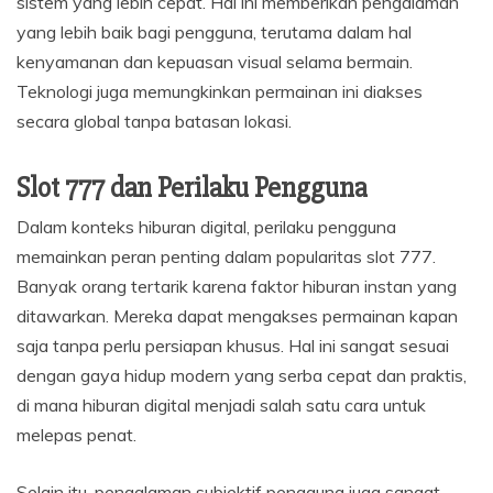
sistem yang lebih cepat. Hal ini memberikan pengalaman
yang lebih baik bagi pengguna, terutama dalam hal
kenyamanan dan kepuasan visual selama bermain.
Teknologi juga memungkinkan permainan ini diakses
secara global tanpa batasan lokasi.
Slot 777 dan Perilaku Pengguna
Dalam konteks hiburan digital, perilaku pengguna
memainkan peran penting dalam popularitas slot 777.
Banyak orang tertarik karena faktor hiburan instan yang
ditawarkan. Mereka dapat mengakses permainan kapan
saja tanpa perlu persiapan khusus. Hal ini sangat sesuai
dengan gaya hidup modern yang serba cepat dan praktis,
di mana hiburan digital menjadi salah satu cara untuk
melepas penat.
Selain itu, pengalaman subjektif pengguna juga sangat