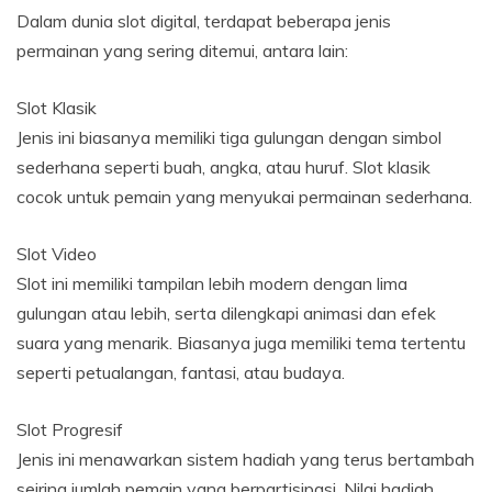
Dalam dunia slot digital, terdapat beberapa jenis
permainan yang sering ditemui, antara lain:
Slot Klasik
Jenis ini biasanya memiliki tiga gulungan dengan simbol
sederhana seperti buah, angka, atau huruf. Slot klasik
cocok untuk pemain yang menyukai permainan sederhana.
Slot Video
Slot ini memiliki tampilan lebih modern dengan lima
gulungan atau lebih, serta dilengkapi animasi dan efek
suara yang menarik. Biasanya juga memiliki tema tertentu
seperti petualangan, fantasi, atau budaya.
Slot Progresif
Jenis ini menawarkan sistem hadiah yang terus bertambah
seiring jumlah pemain yang berpartisipasi. Nilai hadiah