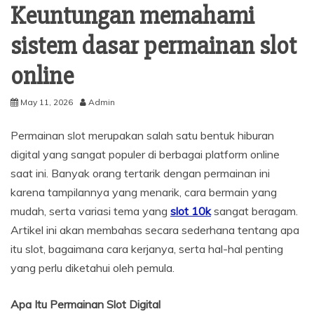
Keuntungan memahami
sistem dasar permainan slot
online
May 11, 2026
Admin
Permainan slot merupakan salah satu bentuk hiburan
digital yang sangat populer di berbagai platform online
saat ini. Banyak orang tertarik dengan permainan ini
karena tampilannya yang menarik, cara bermain yang
mudah, serta variasi tema yang
slot 10k
sangat beragam.
Artikel ini akan membahas secara sederhana tentang apa
itu slot, bagaimana cara kerjanya, serta hal-hal penting
yang perlu diketahui oleh pemula.
Apa Itu Permainan Slot Digital