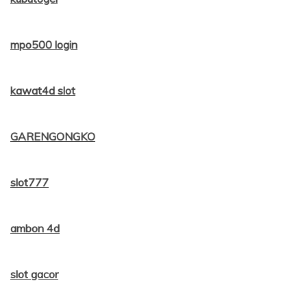
mpo500 login
kawat4d slot
GARENGONGKO
slot777
ambon 4d
slot gacor