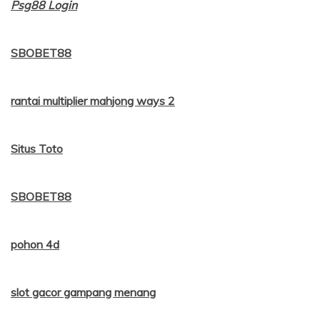
Psg88 Login
SBOBET88
rantai multiplier mahjong ways 2
Situs Toto
SBOBET88
pohon 4d
slot gacor gampang menang