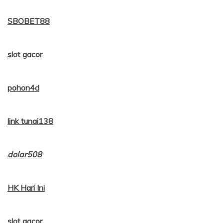
SBOBET88
slot gacor
pohon4d
link tunai138
dolar508
HK Hari Ini
slot gacor