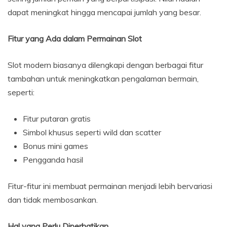
dapat meningkat hingga mencapai jumlah yang besar.
Fitur yang Ada dalam Permainan Slot
Slot modern biasanya dilengkapi dengan berbagai fitur
tambahan untuk meningkatkan pengalaman bermain,
seperti:
Fitur putaran gratis
Simbol khusus seperti wild dan scatter
Bonus mini games
Pengganda hasil
Fitur-fitur ini membuat permainan menjadi lebih bervariasi
dan tidak membosankan.
Hal yang Perlu Diperhatikan