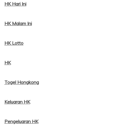
HK Hari Ini
HK Malam Ini
HK Lotto
HK
Togel Hongkong
Keluaran HK
Pengeluaran HK