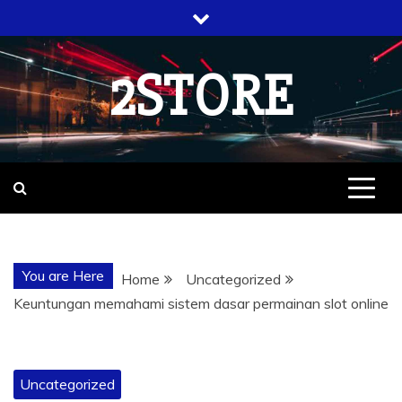
Skip
to
content
2STORE
You are Here
Home
Uncategorized
Keuntungan memahami sistem dasar permainan slot online
Uncategorized