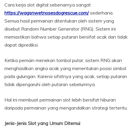
Cara kerja slot digital sebenarnya sangat
https://wagsnwetnosesdogrescue.com/
sederhana.
Semua hasil permainan ditentukan oleh sistem yang
disebut Random Number Generator (RNG). Sistem ini
memastikan bahwa setiap putaran bersifat acak dan tidak
dapat diprediksi.
Ketika pemain menekan tombol putar, sistem RNG akan
menghasilkan angka acak yang menentukan posisi simbol
pada gulungan. Karena sifatnya yang acak, setiap putaran
tidak dipengaruhi oleh putaran sebelumnya.
Hal ini membuat permainan slot lebih bersifat hiburan
daripada permainan yang mengandalkan strategi tertentu.
Jenis-Jenis Slot yang Umum Ditemui