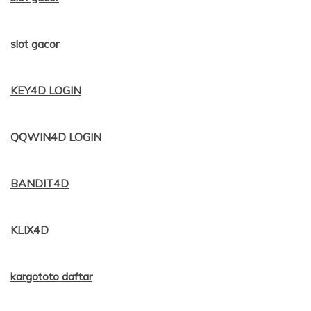
slot gacor
KEY4D LOGIN
QQWIN4D LOGIN
BANDIT4D
KLIX4D
kargototo daftar