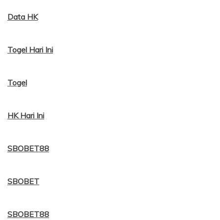
Data HK
Togel Hari Ini
Togel
HK Hari Ini
SBOBET88
SBOBET
SBOBET88