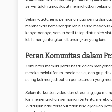
server tidak ramai, dapat meningkatkan peluan
Selain waktu, jenis permainan juga sering diangg
memberikan kemenangan lebih sering meskipun de
kenyataannya, semua hasil tetap diatur oleh si
lebih menguntungkan dibandingkan yang lain.
Peran Komunitas dalam Pe
Komunitas memiliki peran besar dalam menyebark
mereka melalui forum, media sosial, dan grup dis
sering kali menjadi bahan pembicaraan yang men
Selain itu, konten video dan streaming juga mem
lain memenangkan permainan tertentu, mereka 
Walaupun hasil tersebut tidak bisa dijadikan pa