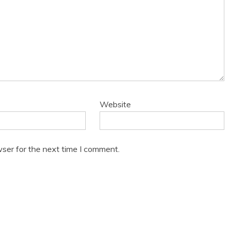
Website
ser for the next time I comment.