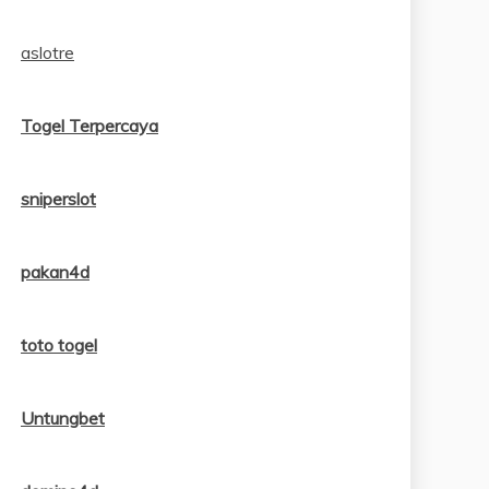
aslotre
Togel Terpercaya
sniperslot
pakan4d
toto togel
Untungbet