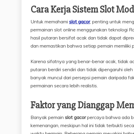
Cara Kerja Sistem Slot Mo
Untuk memahami
slot gacor
, penting untuk men
permainan slot online menggunakan teknologi 
hasil putaran bersifat acak dan tidak dapat dipr
dan memastikan bahwa setiap pemain memiliki 
Karena sifatnya yang benar-benar acak, tidak 
putaran berdiri sendiri dan tidak dipengaruhi oleh 
banyak muncul dari persepsi pemain daripada fa
permainan secara lebih realistis.
Faktor yang Dianggap Mem
Banyak pemain
slot gacor
percaya bahwa ada be
kemenangan, meskipun hal ini tidak terbukti seca
waktu bermain. Beberapa pemain meyakini bahwa