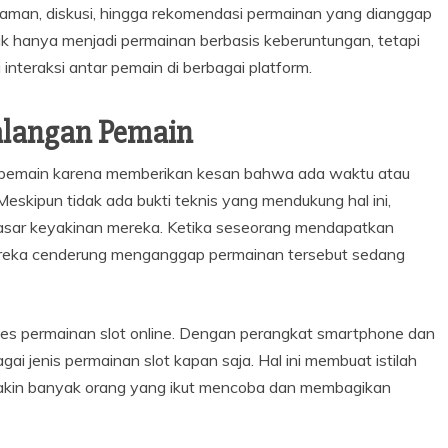
aman, diskusi, hingga rekomendasi permainan yang dianggap
dak hanya menjadi permainan berbasis keberuntungan, tetapi
interaksi antar pemain di berbagai platform.
Kalangan Pemain
 pemain karena memberikan kesan bahwa ada waktu atau
eskipun tidak ada bukti teknis yang mendukung hal ini,
 dasar keyakinan mereka. Ketika seseorang mendapatkan
reka cenderung menganggap permainan tersebut sedang
kses permainan slot online. Dengan perangkat smartphone dan
ai jenis permainan slot kapan saja. Hal ini membuat istilah
akin banyak orang yang ikut mencoba dan membagikan