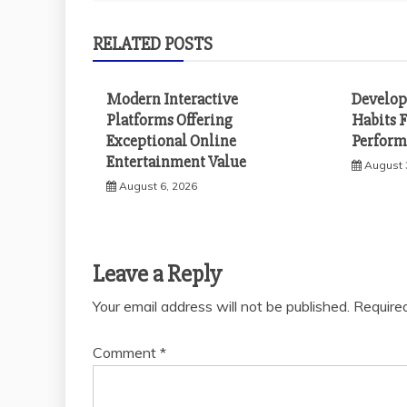
RELATED POSTS
Modern Interactive
Develop
Platforms Offering
Habits 
Exceptional Online
Perform
Entertainment Value
August 
August 6, 2026
Leave a Reply
Your email address will not be published.
Require
Comment
*