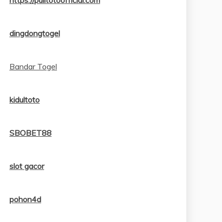
https://pulitotoofficial.com
dingdongtogel
Bandar Togel
kidultoto
SBOBET88
slot gacor
pohon4d