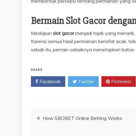
membentuk persepsi tentang permainan yang se
Bermain Slot Gacor dengan
Meskipun
slot gacor
menjadi topik yang menarik,
Karena semua hasil permainan bersifat acak, ti
sebab itu, pemain sebaiknya menetapkan batas 
SHARE
Facebook
Twitter
Pinterest
Post
How SBOBET Online Betting Works
navigation